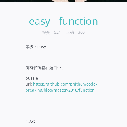
easy - function
提交：521， 正确：300
等级：easy
所有代码都在题目中。
puzzle
url:
https://github.com/phith0n/code-
breaking/blob/master/2018/function
FLAG