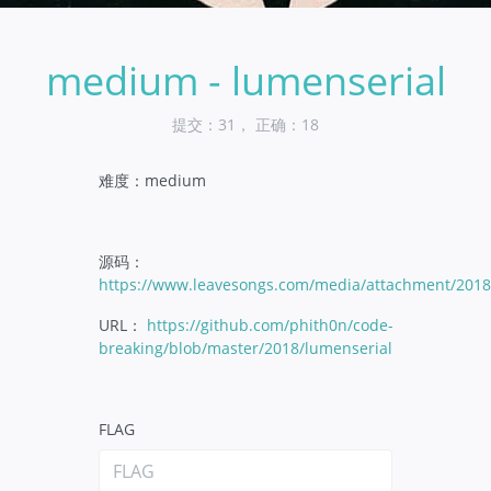
medium - lumenserial
提交：31， 正确：18
难度：medium
源码：
https://www.leavesongs.com/media/attachment/2018/
URL：
https://github.com/phith0n/code-
breaking/blob/master/2018/lumenserial
FLAG